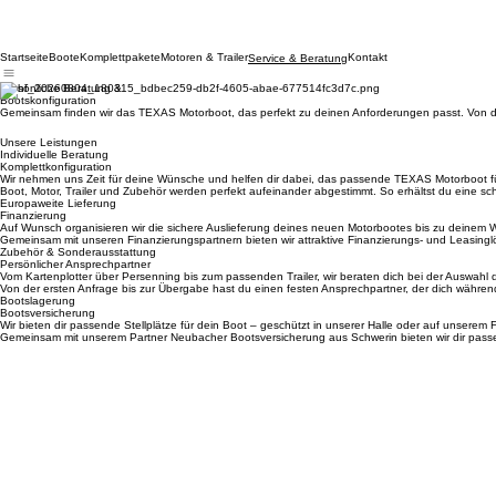
Startseite
Boote
Komplettpakete
Motoren & Trailer
Kontakt
Service & Beratung
Persönliche Beratung &
Bootskonfiguration
Gemeinsam finden wir das TEXAS Motorboot, das perfekt zu deinen Anforderungen passt. Von der 
Unsere Leistungen
Individuelle Beratung
Komplettkonfiguration
Wir nehmen uns Zeit für deine Wünsche und helfen dir dabei, das passende TEXAS Motorboot für 
Boot, Motor, Trailer und Zubehör werden perfekt aufeinander abgestimmt. So erhältst du eine s
Europaweite Lieferung
Finanzierung
Auf Wunsch organisieren wir die sichere Auslieferung deines neuen Motorbootes bis zu deinem 
Gemeinsam mit unseren Finanzierungspartnern bieten wir attraktive Finanzierungs- und Leasing
Zubehör & Sonderausstattung
Persönlicher Ansprechpartner
Vom Kartenplotter über Persenning bis zum passenden Trailer, wir beraten dich bei der Auswahl 
Von der ersten Anfrage bis zur Übergabe hast du einen festen Ansprechpartner, der dich währe
Bootslagerung
Bootsversicherung
Wir bieten dir passende Stellplätze für dein Boot – geschützt in unserer Halle oder auf unserem F
Gemeinsam mit unserem Partner Neubacher Bootsversicherung aus Schwerin bieten wir dir passen