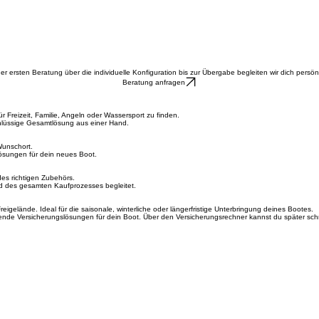
ersten Beratung über die individuelle Konfiguration bis zur Übergabe begleiten wir dich persö
Beratung anfragen
Freizeit, Familie, Angeln oder Wassersport zu finden.
chlüssige Gesamtlösung aus einer Hand.
Wunschort.
lösungen für dein neues Boot.
des richtigen Zubehörs.
nd des gesamten Kaufprozesses begleitet.
reigelände. Ideal für die saisonale, winterliche oder längerfristige Unterbringung deines Bootes.
de Versicherungslösungen für dein Boot. Über den Versicherungsrechner kannst du später schne